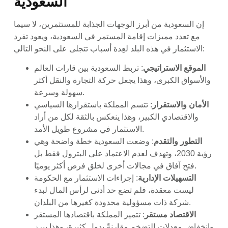
السعودية
إن السعودية من أبرز الوجهات الجذابة للمستثمرين، لا سيما
مع تعدد مميزات إقامة المستمر في السعودية، ويعود تفرد
الاستثمار في هذه البلد لعِدة أسباب تتجلى على النحو التالي:
الموقع الاستراتيجي
: تربط السعودية بين قارات العالم
والأسواق الكبرى، وهذا يجعل حركة التجارة والنقل أكثر
سهولة وسرعة.
الأمان والاستقرار
: تتسم المملكة باستقرارها السياسي
والاقتصادي الكبير، وهذا ينعكس بالثقة لكل من أراد
الاستثمار في مشروع طويل الأمد.
التطور والتقدم
: وضعت السعودية خطة واضحة وهي
رؤية 2030، وتهدف لعدم الاعتماد على البترول فقط بل
فتح آفاق في مجالات أخرى لخلق فرص أكثر يوميًا.
التسهيلات الإدارية
: إجراءات الاستثمار مع الحكومة
ليست معقدة، فلم تضع حد أدنى لرأس المال لبدء
شركة ذات مسؤولية محدودة كغيرها من البلدان.
الاقتصاد مستقر
: تتميز المملكة باقتصادها المستقر
وانخفاض معدلات التضخم مقارنةً بدول كثيرة، وهذا يبرز