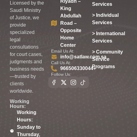
Riyadh –
Licensed by the
Services
King
Saudi Ministry
> Individual
Abdullah
of Justice, we
Services
Road –
provide
Opposite
specialized
> International
Home
legal
Services
Center
consultations
Email Us At:
> Community
for court cases,
info@satlaw.com.sa
Service
judgments and
Call Us At:
Programs
966506330044⁩+
business needs
Follow Us:
—trusted by
clients
worldwide.
Working
Hours:
Working
Hours:
Sunday to
Thursday,