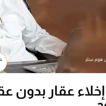
شا
خلاء عقار بدون ع