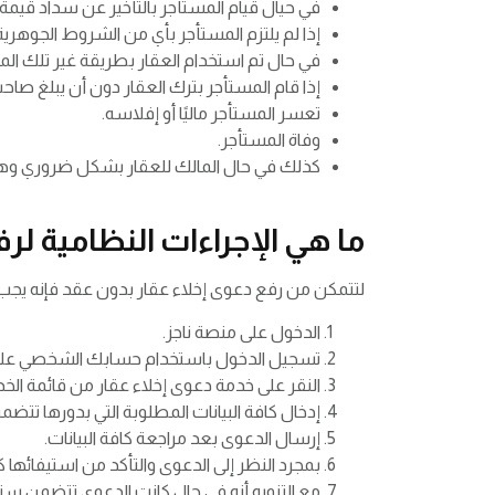
في حيال قيام المستأجر بالتأخير عن سداد قيمة 
إذا لم يلتزم المستأجر بأي من الشروط الجوهر
في حال تم استخدام العقار بطريقة غير تلك الم
إذا قام المستأجر بترك العقار دون أن يبلغ صاح
تعسر المستأجر ماليًا أو إفلاسه.
وفاة المستأجر.
كذلك في حال المالك للعقار بشكل ضروري وهي من
ما هي الإجراءات النظامية لرف
لتتمكن من رفع دعوى إخلاء عقار بدون عقد فإنه يجب ال
الدخول على منصة ناجز.
تسجيل الدخول باستخدام حسابك الشخصي على
النقر على خدمة دعوى إخلاء عقار من قائمة الخدم
إدخال كافة البيانات المطلوبة التي بدورها تتضم
إرسال الدعوى بعد مراجعة كافة البيانات.
بمجرد النظر إلى الدعوى والتأكد من استيفائها كا
مع التنويه أنه في حال كانت الدعوى تتضمن سند 