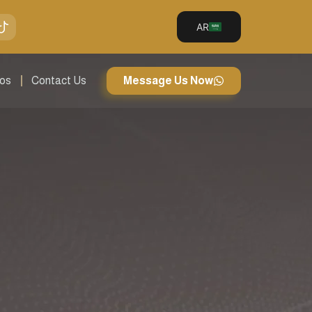
AR
eos
Contact Us
Message Us Now