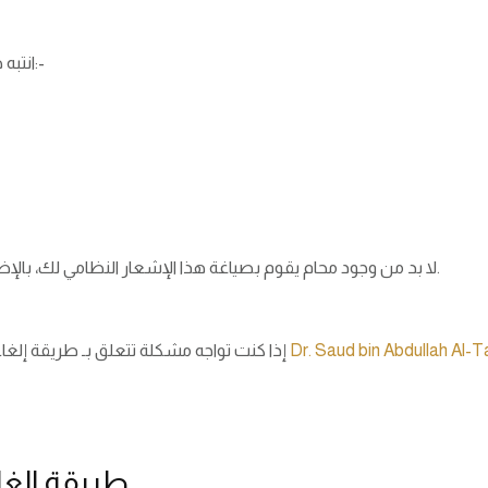
انتبه هنا إلى أنه لا يجوز الإلغاء بدون سبب نظامي مثل الآتي:-
لا بد من وجود محام يقوم بصياغة هذا الإشعار النظامي لك، بالإضافة اتباع إجراءات إلغاء العقد حتى لا تتحمل أي غرامات.
Dr. Saud bin Abdullah Al-
إذا كنت تواجه مشكلة تتعلق بـ طريقة إلغاء عقد الايجار، أنت هنا في المكان المناسب، تواصل مع
طريقة الغاء