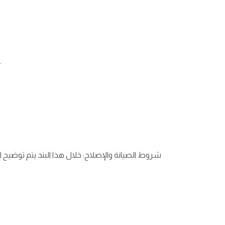
وصف العين المؤجرة: يجب تحديد موقع العقار بدقة، وكذا مساحته والغرض من الاستخدام سكني أو تجاري وحالته العامة.
شروط الصيانة والإصلاح: خلال هذا البند يتم توضيح ا