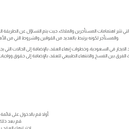
التي تثير اهتمامات المستأجرين والملاك، حيث يتم التساؤل عن الطريقة ال
والمستأجر لكونه يرتبط بالعديد من القوانين والشروط التي من الأهمية بمكان معرفتها خاصة في ظل القوانين المتغيرة.
الايجار في السعودية، وخطوات إنهاء العقد، بالإضافة إلى الحالات التي
الفرق بين الفسخ والانتهاء الطبيعي للعقد، بالإضافة إلى حقوق وواجبات 
أولا قم بالدخول على قائمة العقود من حساب المستفيد المؤجر، المستأجر.
قم بعد ذلك بالضغط على أيقونة البحث وإدخال رقم العقد.
اختر إنهاء العقد بعد الضغط على الأيقونة بجوار العقد المطلوب.