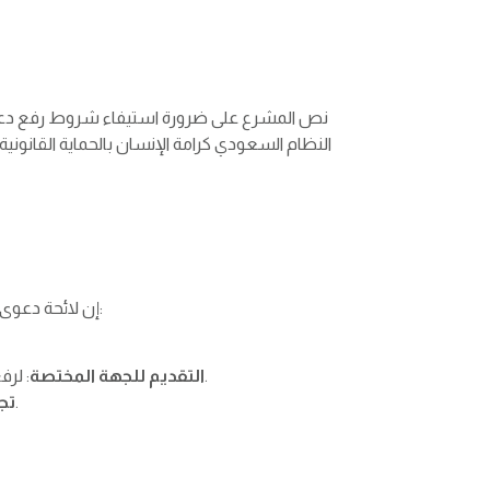
نص المشرع على ضرورة استيفاء شروط رفع دعوى
النظام السعودي كرامة الإنسان بالحماية القانو
إن لائحة دعوى سب وشتم الآخر في النظام السعودي تتضمن بعض الشروط اللازم استيفاؤها لقبول الدعوى، وتتضمن هذه الشروط ما يلي:
: لرفع الدعوى رسميًا تقدم لمركز الشرطة التابع لها الواقعة ويحرر بلاغ في مركز الشرطة، أو الإبلاغ عن طريق تطبيق كلنا أمن.
التقديم للجهة المختصة
: يجب تقديم بيانات المتهم كاملة حتى تتمكن الجهة المختصة من معرفته والوصول له لتوجيه التهمة.
تج