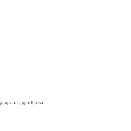
يعتبر القانون السعودي أن قضايا السب والقذف جنائية لأنها تمس العرض والكرامة، وقبل رفع الدعوى ولضمان استرداد الحق يجب اتباع الخطوات الآتية: