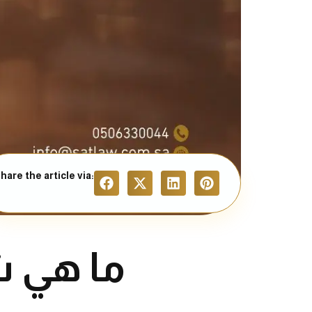
hare the article via:
ما هي 