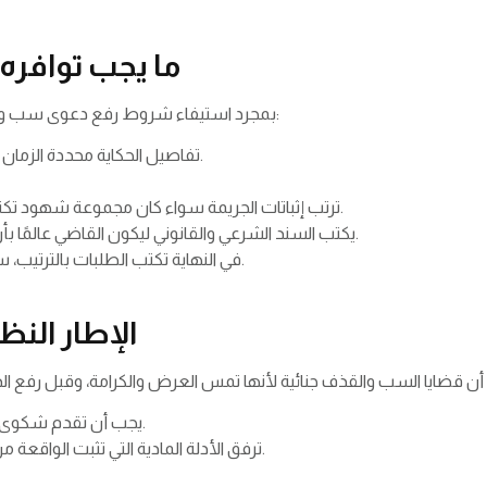
ما يجب توافر
بمجرد استيفاء شروط رفع دعوى سب وشتم في السعودية تجهز لائحة الدعوى، والتي تتضمن:
تفاصيل الحكاية محددة الزمان بدقة والطريقة سواء كانت عامة أم عبر الهاتف.
ترتب إثباتات الجريمة سواء كان مجموعة شهود تكتب أسمائهم أو تسجيل صوتي أو صور للمحادثة.
يكتب السند الشرعي والقانوني ليكون القاضي عالمًا بأن هذا الفعل جريمة تستحق العقاب والتعويض.
في النهاية تكتب الطلبات بالترتيب، سواء طلب تعويض مادي أو طلب اعتذار رسمي.
الإطار ال
يجب أن تقدم شكوى رسمية للنيابة العامة أو الشرطة لتولي التحقيق.
ترفق الأدلة المادية التي تثبت الواقعة من تسجيلات صوتية أو رسائل أو أسماء الشهود.