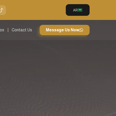
AR
eos
Contact Us
Message Us Now