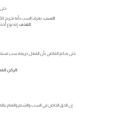
حتى يسهل الحكم في قضايا السب والشتم بشكل عادل فرق النظام السعودي بين السب والقذف بدقة، وعرفهما على النحو التالي:
: يعرف السب بأنه تجريح للآخر بالتلفظ بألفاظ بذيئة ومهينة للتقليل من قيمة من يوجه له الكلام، أو باللعن، ولا تتضمن الألفاظ اتهام بجريمة معينة.
السب
: إنه نوع أخطر يتضمن اتهام آخر في السر أو العلن بوقوعه في جريمة مخلة بالشرف والسمعة دون أن وجود دليل قاطع يثبت ما يقال.
القذف
حتى يحكم القاضي بأن الفعل جريمة سب تستحق عقاب المتهم لا بد أن تكون بنيت على ثلاثة أركان أساسية غير استيفاء شروط رفع دعوى سب وشتم في السعودية، وهم:
: يجب أن يكون المتهم عالمًا ومدركًا بأن الكلام الذي تلفظ به إهانة تقلل من الغير وقاصدًا ومعتمدًا على فعل ذلك.
الركن الم
إن الحق الخاص في السب والشتم والعام يناله