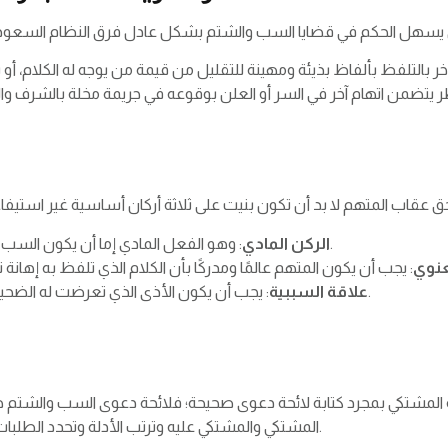
: وهو الفعل المادي إما أن يكون السب قولًا أو كتابة، وأدى لأذى وضرر نفسي ومعنوي.
الركن المادي
عنوي
: يجب أن يكون الأذى الذي تعرضت له الضحية ناجمًا عن السب والإهانة الذي قام بها المتهم.
علاقة السببية
 المشتكي بمجرد كتابة لائحة دعوى صحيحة؛ فلائحة دعوى السب والشتم هي 
المشتكي والمشتكي عليه وترتب الأدلة وتحدد الطلبات القانونية حتى يكون القاضي على دراية برغبة المشتكي.