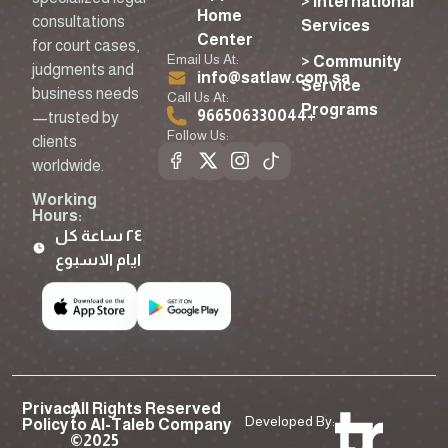
> International
Home
consultations
Services
Center
for court cases,
Email Us At:
> Community
judgments and
info@satlaw.com.sa
Service
business needs
Call Us At:
Programs
966506330044⁩+
—trusted by
Follow Us:
clients
worldwide.
Working
Hours:
٢٤ ساعة كل
ايام الاسبوع
Privacy
All Rights Reserved
Developed By:
Policy
to Al-Taleb Company
©2025