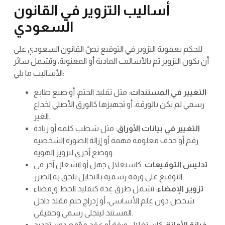
أساليب التزوير في القانون
السعودي
للحكم بعقوبة التزوير في التوقيع نصّ القانون السعودي على
أن يكون التزوير تم بالأساليب المادية أو المعنوية، وتشمل سائر
الأساليب ما يلي:
التغيير في المستندات
: مثل تقليد الختم، أو صنع طابع
رسمي لم يكن بالورقة، أو تجهيزها كالورق الأصلي لخداع
الغير.
التغيير في بيانات الأوراق
: مثل شطب كلمة أو زيادة
رقم أو حذف معلومة مهمة أو إزالة الصورة الشخصية
ووضع أخرى لتزوير الهوية.
تدليس التوقيعات
: كاستغلال جهل أو انشغال آخر في
التوقيع على ورقة رسمية بالتحايل تلحق به الضرر.
تزوير الإمضاء
: تشمل طرق عِدة كتقليد الخط وإمضاء
شخص دون عِلم الأساسي، أو إدراج ختم مقلد داخل
المستند ليتجلى رسمي وحقيقي.
خيانة الأمانة
: كاستغلال ورقة أو عقد موّقع دون تحديد