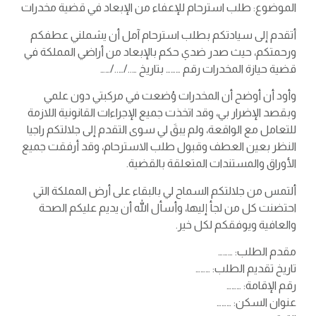
الموضوع: طلب استرحام للإعفاء من الإبعاد في قضية مخدرات
أتقدم إلى سيادتكم بطلب استرحام آمل أن يشملني عطفكم
ورحمتكم، حيث صدر ضدي حكم بالإبعاد من أراضي المملكة في
قضية حيازة المخدرات رقم ……… بتاريخ …../…../……
وأود أن أوضح أن المخدرات وُضعت في مركبتي دون علمي
وبقصد الإضرار بي، وقد اتخذت جميع الإجراءات القانونية اللازمة
للتعامل مع الواقعة، ولم يبقَ لي سوى التقدم إلى جلالتكم راجيا
النظر بعين العطف وقبول طلب الاسترحام، وقد أرفقت جميع
الأوراق والمستندات المتعلقة بالقضية.
ألتمس من جلالتكم السماح لي بالبقاء على أرض المملكة التي
احتضنت كل من لجأ إليها، وأسأل الله أن يديم عليكم الصحة
والعافية ويوفقكم لكل خير.
مقدم الطلب: ………
تاريخ تقديم الطلب: ………
رقم الإقامة: ………
عنوان السكن: ………