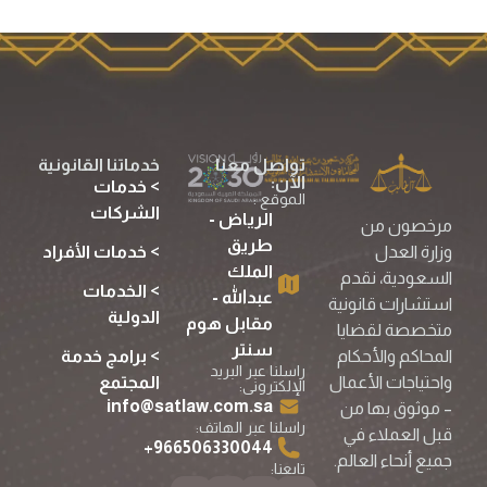
تواصل معنا
خدماتنا القانونية
الآن:
> خدمات
الموقع :
الشركات
الرياض -
مرخصون من
طريق
> خدمات الأفراد
وزارة العدل
الملك
السعودية، نقدم
> الخدمات
عبدالله -
استشارات قانونية
الدولية
مقابل هوم
متخصصة لقضايا
سنتر
> برامج خدمة
المحاكم والأحكام
راسلنا عبر البريد
المجتمع
واحتياجات الأعمال
الإلكترونى:
info@satlaw.com.sa
– موثوق بها من
راسلنا عبر الهاتف:
قبل العملاء في
966506330044⁩+
جميع أنحاء العالم.
تابعنا: