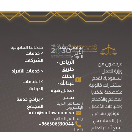
تواصل معنا
خدماتنا القانونية
الآن:
> خدمات
الموقع :
الشركات
الرياض -
مرخصون من
طريق
> خدمات الأفراد
وزارة العدل
الملك
السعودية، نقدم
> الخدمات
عبدالله -
استشارات قانونية
الدولية
مقابل هوم
متخصصة لقضايا
سنتر
> برامج خدمة
المحاكم والأحكام
راسلنا عبر البريد
المجتمع
واحتياجات الأعمال
الإلكترونى:
info@satlaw.com.sa
– موثوق بها من
راسلنا عبر الهاتف:
قبل العملاء في
966506330044⁩+
جميع أنحاء العالم.
تابعنا: