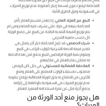
المختصة لرفع دعوى قسمة إجبار كعقوبة عدم توزيع الميراث
في السعودية وفق الطرق الآتية:
البيع عبر المزاد العلني:
إذا تعذر تقسيم العقار تأمر
المحكمة ببيعه في مزاد علني يشرف عليه القضاء ومن ثم
يتم توزيع القيمة النقدية الناتجة عن البيع على جميع الورثة
كل حسب نصيبه الشرعي.
شراء الحصص:
قد تتيح المحكمة خيار آخر يتمثل في
تقدير قيمة الحصة الشرعية للوارث الراغب في البيع
ويقوم بقية الورثة الرافضين للبيع بدفع ثمن هذه الحصة
له مقابل بقاء العقار في ملكيتهم.
الملاحقة القضائية للمستولي:
في حال كان الرفض
مصحوب باستيلاء الوارث الممتنع على العقار ومنع
الآخرين من الانتفاع به يحق للورثة المطالبة بإيقاع عقوبة
عدم توزيع الميراث في السعودية بالإضافة إلى إلزامه
بدفع أجرة مثل عن فترة استخدامه المنفرد للعقار.
هل يجوز منع أحد الورثة من
الميراث؟