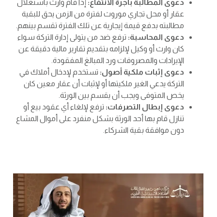
دعوى المطالبة بأجرة الانتفاع:
إذا قام وارث باستغلال
عقار أو محل تجاري موروث لفترة من الزمن يحق للبقية
مطالبته بدفع قيمة إيجارية عن تلك الفترة تقسم بينهم.
دعوى المحاسبة:
ترفع ضد من يتولى إدارة التركة سواء
كان وارث أو وكيل لإلزامه بتقديم تقارير مالية دقيقة عن
الإيرادات والمصروفات ورد المبالغ المفقودة.
دعوى إثبات ملكية أصول:
تستخدم لإدخال أملاك في
التركة يدعي الغير ملكيتها أو لإثبات أن عقار معين كان
يخص المتوفى ويجب أن يقسم بين الورثة.
دعوى إبطال التصرفات:
ترفع لإلغاء أي عقود بيع أو
تنازل قام بها أحد الورثة بشكل منفرد على أموال المشاع
دون موافقة بقية الشركاء.