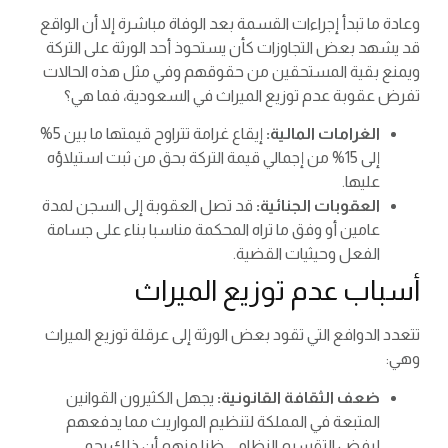
وعادة ما تبدأ إجراءات القسمة بعد الوفاة مباشرة إلا أن الواقع
قد يشهد بعض التجاوزات كأن يستحوذ أحد الورثة على التركة
ويمنع بقية المستحقين من حقوقهم وفي مثل هذه الحالات
تفرض عقوبة عدم توزيع الميراث في السعودية، فما هي؟
الغرامات المالية:
إيقاع غرامة تتراوح قيمتها ما بين 5%
إلى 15% من إجمالي قيمة التركة بحق من ثبت استيلاؤه
عليها.
العقوبات الجنائية:
قد تصل العقوبة إلى السجن لمدة
عامين أو وفق ما تراه المحكمة مناسبا بناء على جسامة
الفعل وحيثيات القضية.
أسباب عدم توزيع الميراث
تتعدد الدوافع التي تقود بعض الورثة إلى عرقلة توزيع الميراث
وهي:
ضعف الثقافة القانونية:
يجهل الكثيرون القوانين
المتبعة في المملكة لتنظيم المواريث مما يدفعهم
لرفض التقسيم النظامي ظنا منهم أن ذلك يحمي