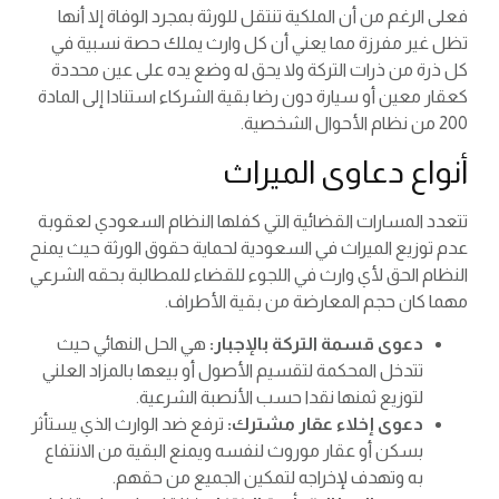
فعلى الرغم من أن الملكية تنتقل للورثة بمجرد الوفاة إلا أنها
تظل غير مفرزة مما يعني أن كل وارث يملك حصة نسبية في
كل ذرة من ذرات التركة ولا يحق له وضع يده على عين محددة
كعقار معين أو سيارة دون رضا بقية الشركاء استنادا إلى المادة
200 من نظام الأحوال الشخصية.
أنواع دعاوى الميراث
تتعدد المسارات القضائية التي كفلها النظام السعودي لعقوبة
عدم توزيع الميراث في السعودية لحماية حقوق الورثة حيث يمنح
النظام الحق لأي وارث في اللجوء للقضاء للمطالبة بحقه الشرعي
مهما كان حجم المعارضة من بقية الأطراف.
دعوى قسمة التركة بالإجبار:
هي الحل النهائي حيث
تتدخل المحكمة لتقسيم الأصول أو بيعها بالمزاد العلني
لتوزيع ثمنها نقدا حسب الأنصبة الشرعية.
دعوى إخلاء عقار مشترك:
ترفع ضد الوارث الذي يستأثر
بسكن أو عقار موروث لنفسه ويمنع البقية من الانتفاع
به وتهدف لإخراجه لتمكين الجميع من حقهم.