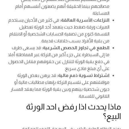
مصالحهم بينما الحقيقة أنهم يضعون أنفسهم أمام
المساءلة.
النزاعات الأسرية العالقة:
في كثير من الأحيان يستخدم
الميراث ورقة ضغط حيث يتعمد أحد الورثة تعطيل
القسمة كنوع من تصفية الحسابات الشخصية أو الانتقام
من بقية الأفراد بسبب خلافات قديمة.
الطمع في تجاوز الحصص الشرعية:
قد يسعى طرف
ما إلى السيطرة على جزء أكبر من التركة عبر المماطلة أملا
في دفع بقية الورثة للتنازل عن حقوقهم مقابل الحصول
على أي مبلغ مادي سريع.
اشتراط تسوية ذمم مالية:
قد يرهن بعض الورثة
موافقتهم على تقسيم التركة بإنهاء مطالبات مالية أو
ديون شخصية بينهم وبين بقية الورثة مما يعقد المسار
القانوني للقسمة.
ماذا يحدث اذا رفض احد الورثة
البيع؟
يمنح النظام الطرف الراغب في البيع حق اللجوء للمحكمة