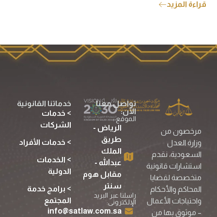
قراءة المزيد
تواصل معنا
خدماتنا القانونية
الآن:
> خدمات
الموقع :
الشركات
الرياض -
مرخصون من
طريق
> خدمات الأفراد
وزارة العدل
الملك
السعودية، نقدم
> الخدمات
عبدالله -
استشارات قانونية
الدولية
مقابل هوم
متخصصة لقضايا
سنتر
> برامج خدمة
المحاكم والأحكام
راسلنا عبر البريد
المجتمع
واحتياجات الأعمال
الإلكترونى:
info@satlaw.com.sa
– موثوق بها من