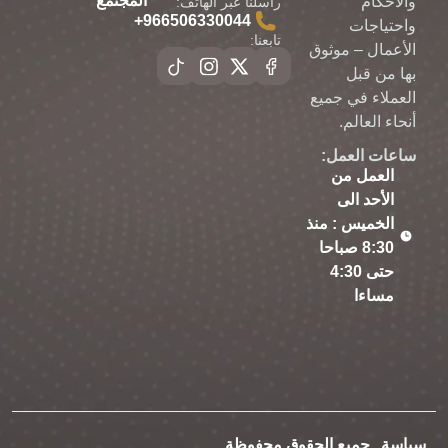
المجتمع
والأحكام
راسلنا عبر الهاتف:
966506330044⁩+
واحتياجات
تابعنا:
الأعمال – موثوق
بها من قبل
العملاء في جميع
أنحاء العالم.
ساعات العمل:
العمل من
الأحد الى
الخميس : منذ
8:30 صباحا
حتى 4:30
مساءا
سياسة
جميع الحقوق محفوظة