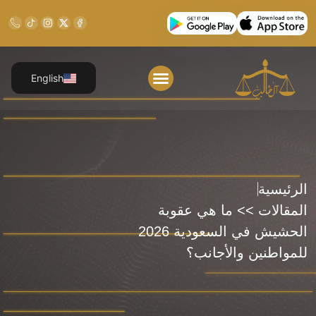
English
تواصل معنا
الأسئلة الشائعة
خدماتنا القانونية
الرئيسية
المقالات >> ما هي عقوبة
الحشيش في السعودية 2026
للمواطنين والأجانب؟