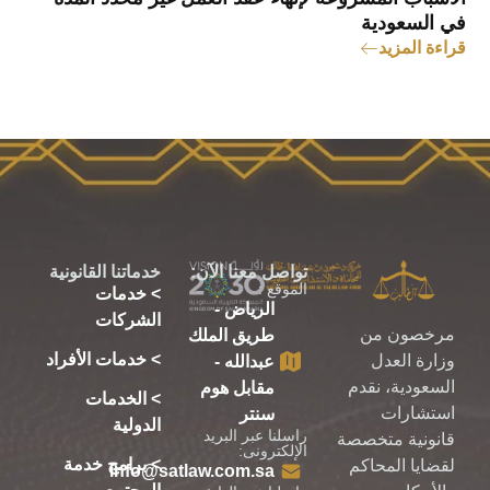
في السعودية
6
قراءة المزيد
ق
تواصل معنا الآن:
خدماتنا القانونية
الموقع :
> خدمات
الرياض -
الشركات
مرخصون من
طريق الملك
> خدمات الأفراد
وزارة العدل
عبدالله -
السعودية، نقدم
مقابل هوم
> الخدمات
استشارات
سنتر
الدولية
راسلنا عبر البريد
قانونية متخصصة
الإلكترونى:
> برامج خدمة
لقضايا المحاكم
info@satlaw.com.sa