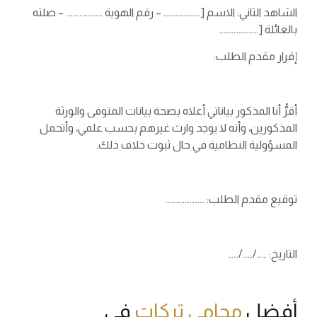
الشاهد الثاني: الاسم […………………. – رقم الهوية …………………. – صلته
بالعائلة […………………..
إقرار مقدم الطلب:
أقرُّ أنا المذكور بياناتي أعلاه بصحة بيانات المتوفى والورثة
المذكورين، وأنه لا يوجد وارث غيرهم بحسب علمي، وأتحمل
المسؤولية النظامية في حال ثبوت خلاف ذلك.
توقيع مقدم الطلب: …………………..
التاريخ: ……/……/……
أفضل
محامي تركات
في