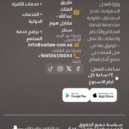
طريق
> خدمات الأفراد
وزارة العدل
الملك
السعودية، نقدم
> الخدمات
عبدالله -
استشارات قانونية
الدولية
مقابل هوم
متخصصة لقضايا
سنتر
> برامج خدمة
المحاكم والأحكام
راسلنا عبر البريد
المجتمع
واحتياجات الأعمال
الإلكترونى:
info@satlaw.com.sa
– موثوق بها من
راسلنا عبر الهاتف:
قبل العملاء في
966506330044⁩+
جميع أنحاء العالم.
تابعنا:
ساعات العمل:
٢٤ ساعة كل
ايام الاسبوع
سياسة
جميع الحقوق
تم التطوير بواسطة: