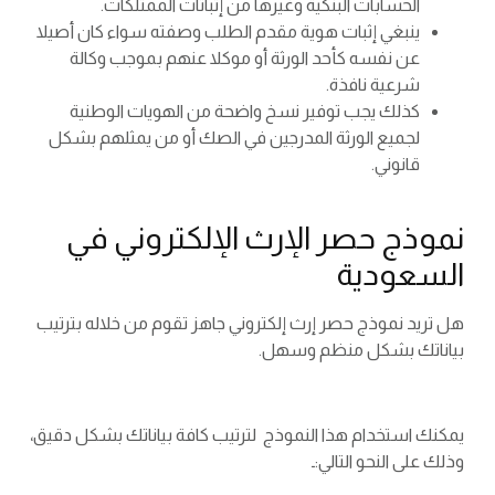
الحسابات البنكية وغيرها من إثباتات الممتلكات.
ينبغي إثبات هوية مقدم الطلب وصفته سواء كان أصيلا
عن نفسه كأحد الورثة أو موكلا عنهم بموجب وكالة
شرعية نافذة.
كذلك يجب توفير نسخ واضحة من الهويات الوطنية
لجميع الورثة المدرجين في الصك أو من يمثلهم بشكل
قانوني.
نموذج حصر الإرث الإلكتروني في
السعودية
هل تريد نموذج حصر إرث إلكتروني جاهز تقوم من خلاله بترتيب
بياناتك بشكل منظم وسهل.
يمكنك استخدام هذا النموذج لترتيب كافة بياناتك بشكل دقيق،
وذلك على النحو التالي:ـ