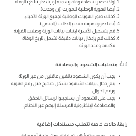
أولا تجهيز شهادة وفاة رسمية أو إشعار تبليغ بالوفاة.
أيضا الهوية الوطنية للمورث (إن وجدت).
كذلك صور الهويات الوطنية لجميع الورثة الأحياء.
أيضا صورة هوية مقدم الطلب (المنهي).
قم بتسجيل الأسرة لإثبات بيانات الورثة وصلات القرابة.
كذلك قم بإدخال بيانات دقيقة تشمل تاريخ الوفاة،
مكانها، وعدد الورثة.
ثالثًا: متطلبات الشهود والمصادقة
يجب أن يكون الشهود بالغين عاقلين من غير الورثة.
يتم إدخال بيانات الشهود بشكل صحيح مثل رقم الهوية
ورقم الجوال.
يجب على الشهود أن يستجيبوا لرسائل التحقق
والمصادقة الإلكترونية المرسلة إليهم عبر النظام.
رابعًا: حالات خاصة تتطلب مستندات إضافية
يجب وجود ورثة قُصّر، ثم إرفاق صك ولاية أو وصاية.