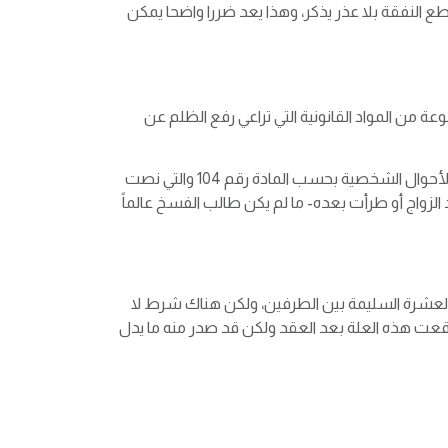
ع النفقة بلا عذر يذكر، وهذا يعد ضررا واضحا يمكن
 من المواد القانونية التي تراعي رفع الظلم عن
من أبرز الأسئلة المثارة في هذا الأمر هل هجر الزوج لزوجته بشكل غير مبرر تعد طالقا؟ الإجابة على هذه السؤال نظمها نظام الأحوال الشخصية بحسب المادة رقم 104 والتي نصت
 الزواج أو طرأت بعده- ما لم يكن طالب الفسخ عالماً
 والعشرة السليمة بين الطرفين، ولكن هناك شرط لا
ى وقعت هذه العلة بعد العقد ولكن قد صدر منه ما يدل