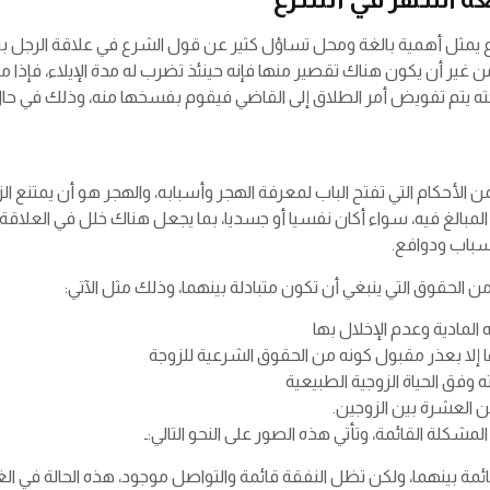
 يمثل أهمية بالغة ومحل تساؤل كثير عن قول الشرع في علاقة الرجل بز
 غير أن يكون هناك تقصير منها فإنه حينئذ تضرب له مدة الإيلاء، فإذا
جته يتم تفويض أمر الطلاق إلى القاضي فيقوم بفسخها منه، وذلك في حا
لأحكام التي تفتح الباب لمعرفة الهجر وأسبابه، والهجر هو أن يمتنع الز
بالغ فيه، سواء أكان نفسيا أو جسديا، بما يجعل هناك خلل في العلاقة ال
أسباب ودوافع.
لحقوق التي ينبغي أن تكون متبادلة بينهما، وذلك مثل الآتي:
 المادية وعدم الإخلال بها
ا إلا بعذر مقبول كونه من الحقوق الشرعية للزوجة
وفق الحياة الزوجية الطبيعية
ن العشرة بين الزوجين.
شكلة القائمة، وتأتي هذه الصور على النحو التالي:ـ
 بينهما، ولكن تظل النفقة قائمة والتواصل موجود، هذه الحالة في الغال