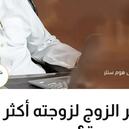
شا
الزوج لزوجته أكثر 