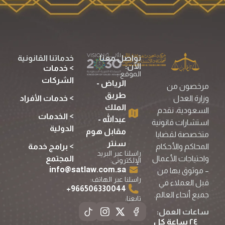
تواصل معنا
خدماتنا القانونية
الآن:
> خدمات
الموقع :
الشركات
الرياض -
مرخصون من
طريق
> خدمات الأفراد
وزارة العدل
الملك
السعودية، نقدم
> الخدمات
عبدالله -
استشارات قانونية
الدولية
مقابل هوم
متخصصة لقضايا
سنتر
> برامج خدمة
المحاكم والأحكام
راسلنا عبر البريد
المجتمع
واحتياجات الأعمال
الإلكترونى:
info@satlaw.com.sa
– موثوق بها من
راسلنا عبر الهاتف:
قبل العملاء في
966506330044⁩+
جميع أنحاء العالم.
تابعنا:
ساعات العمل:
٢٤ ساعة كل