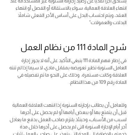
يستحق أجرًا نقديًا عن رصيد إجازاته السنوية غير المستخدمة عند
انتهاء العلاقة العمالية، سواء بالاستقالة أو الفصل أو انتهاء
العقد، ويتم احتساب البدل على أساس الأجر الفعلي شاملاً
البدلات والعمولات”
شرح المادة 111 من نظام العمل
في إطار فهم المادة 111 ينبغي التأكيد على أنه لا يجوز إجازة
العامل السنوية نظير تعويضه بمقابل مادي، لا سيما إذا لم تنته
العلاقة وكانت مستمرة، وذلك على النحو ما تم تفصيله في
المادة رقم 109 من هذا النظام.
وللعامل أن يطالب بإجازته السنوية إذا انتهت العلاقة العمالية
قبل أن يتمتع بها أو ببعض أيامها أو لم يحصل على أجرها
لسبب من الأسباب، وحينئذ يلتزم صاحب العمل بدفع ما يعادل
أجر أيام الإجازة السنوية التي لم يحصل على أجرها خلال مدة
خدمته، بالإضافة إلى المدة التي يتعذر على صاحب العمل إثبات